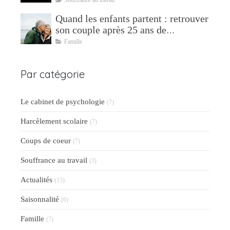
Quand les enfants partent : retrouver
son couple après 25 ans de
parentalité
Famille
Par catégorie
Le cabinet de psychologie
(7)
Harcèlement scolaire
(7)
Coups de coeur
(7)
Souffrance au travail
(3)
Actualités
(15)
Saisonnalité
(6)
Famille
(7)