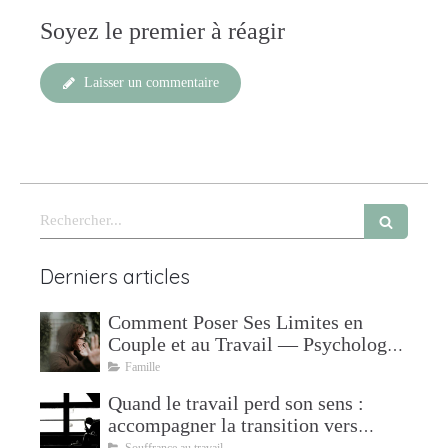
Soyez le premier à réagir
Laisser un commentaire
Rechercher
Derniers articles
Comment Poser Ses Limites en
Couple et au Travail — Psychologue
à Mudaison
Famille
Quand le travail perd son sens :
accompagner la transition vers
l'après
Souffrance au travail