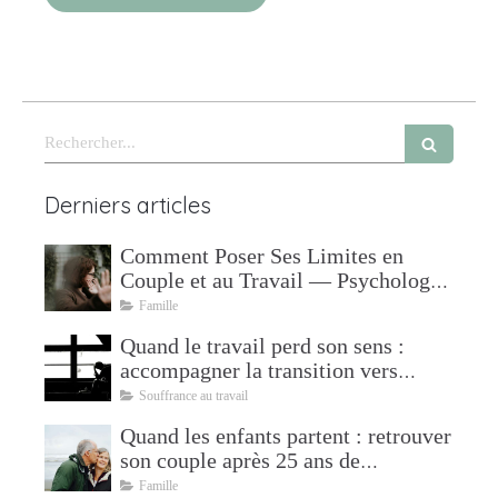
Rechercher
Derniers articles
Comment Poser Ses Limites en
Couple et au Travail — Psychologue
à Mudaison
Famille
Quand le travail perd son sens :
accompagner la transition vers
l'après
Souffrance au travail
Quand les enfants partent : retrouver
son couple après 25 ans de
parentalité
Famille