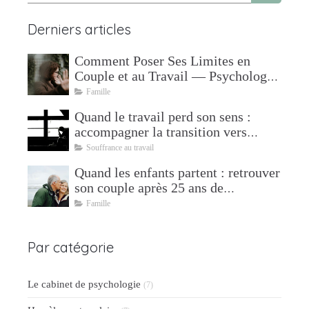
Derniers articles
Comment Poser Ses Limites en
Couple et au Travail — Psychologue
à Mudaison
Famille
Quand le travail perd son sens :
accompagner la transition vers
l'après
Souffrance au travail
Quand les enfants partent : retrouver
son couple après 25 ans de
parentalité
Famille
Par catégorie
Le cabinet de psychologie
(7)