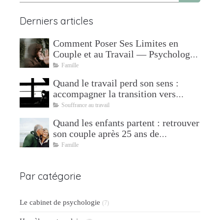
Derniers articles
Comment Poser Ses Limites en
Couple et au Travail — Psychologue
à Mudaison
Famille
Quand le travail perd son sens :
accompagner la transition vers
l'après
Souffrance au travail
Quand les enfants partent : retrouver
son couple après 25 ans de
parentalité
Famille
Par catégorie
Le cabinet de psychologie
(7)