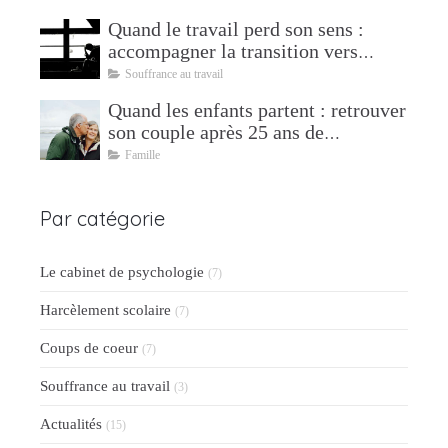
Quand le travail perd son sens :
accompagner la transition vers
l'après
Souffrance au travail
Quand les enfants partent : retrouver
son couple après 25 ans de
parentalité
Famille
Par catégorie
Le cabinet de psychologie
(7)
Harcèlement scolaire
(7)
Coups de coeur
(7)
Souffrance au travail
(3)
Actualités
(15)