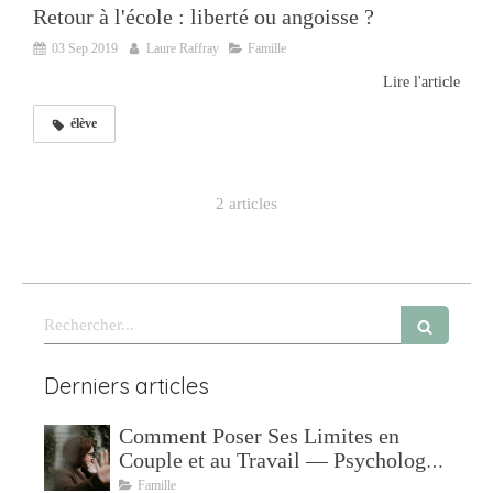
Retour à l'école : liberté ou angoisse ?
03 Sep 2019
Laure Raffray
Famille
Lire l'article
élève
2 articles
Rechercher
Derniers articles
Comment Poser Ses Limites en
Couple et au Travail — Psychologue
à Mudaison
Famille