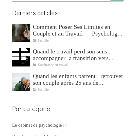
Derniers articles
Comment Poser Ses Limites en
Couple et au Travail — Psychologue
à Mudaison
Famille
Quand le travail perd son sens :
accompagner la transition vers
l'après
Souffrance au travail
Quand les enfants partent : retrouver
son couple après 25 ans de
parentalité
Famille
Par catégorie
Le cabinet de psychologie
(7)