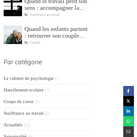
Quand le travail perd son
sens : accompagner la
transition vers l'après
Souffrance au travail
Quand les enfants partent
: retrouver son couple
après 25 ans de parentalité
Famille
Par catégorie
Le cabinet de psychologie
(7)
Harcèlement scolaire
(7)
Coups de coeur
(7)
Souffrance au travail
(3)
Actualités
(15)
Saisonnalité
(6)