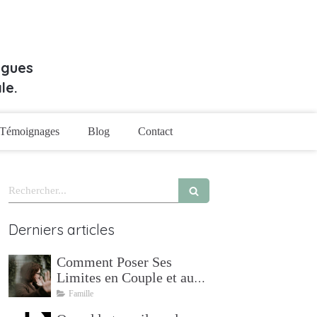
rgues
le.
Témoignages
Blog
Contact
Rechercher
Derniers articles
Comment Poser Ses
Limites en Couple et au
Travail — Psychologue à
Famille
Mudaison