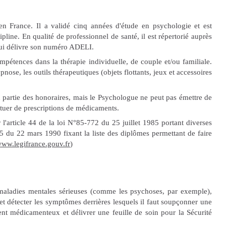
en France. Il a validé cinq années d'étude en psychologie et est
pline. En qualité de professionnel de santé, il est répertorié auprès
 lui délivre son numéro ADELI.
ompétences dans la thérapie individuelle, de couple et/ou familiale.
pnose, les outils thérapeutiques (objets flottants, jeux et accessoires
 partie des honoraires, mais le Psychologue ne peut pas émettre de
ectuer de prescriptions de médicaments.
 l'article 44 de la loi N°85-772 du 25 juillet 1985 portant diverses
25 du 22 mars 1990 fixant la liste des diplômes permettant de faire
ww.legifrance.gouv.fr
)
s maladies mentales sérieuses (comme les psychoses, par exemple),
t détecter les symptômes derrières lesquels il faut soupçonner une
ent médicamenteux et délivrer une feuille de soin pour la Sécurité