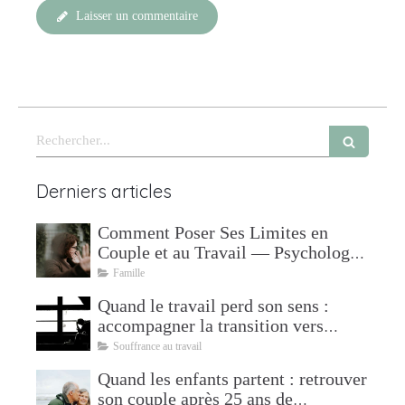
Laisser un commentaire
Rechercher
Derniers articles
Comment Poser Ses Limites en
Couple et au Travail — Psychologue
à Mudaison
Famille
Quand le travail perd son sens :
accompagner la transition vers
l'après
Souffrance au travail
Quand les enfants partent : retrouver
son couple après 25 ans de