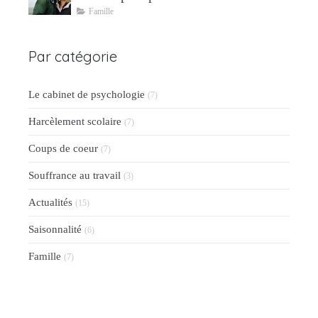
parentalité
Famille
Par catégorie
Le cabinet de psychologie
(7)
Harcèlement scolaire
(7)
Coups de coeur
(7)
Souffrance au travail
(3)
Actualités
(15)
Saisonnalité
(6)
Famille
(7)