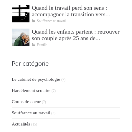
Quand le travail perd son sens :
accompagner la transition vers
l'après
Souffrance au travail
Quand les enfants partent : retrouver
son couple après 25 ans de
parentalité
Famille
Par catégorie
Le cabinet de psychologie
(7)
Harcèlement scolaire
(7)
Coups de coeur
(7)
Souffrance au travail
(3)
Actualités
(15)