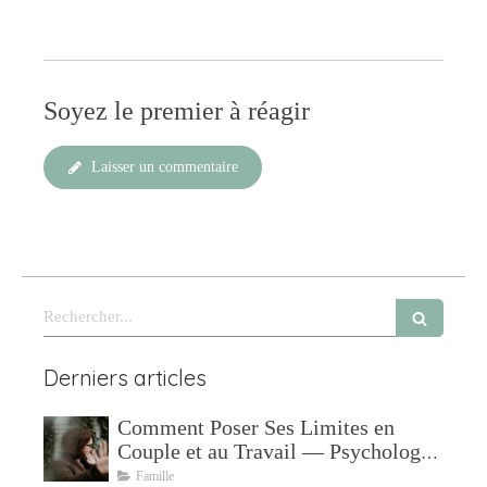
Soyez le premier à réagir
Laisser un commentaire
Rechercher
Derniers articles
Comment Poser Ses Limites en
Couple et au Travail — Psychologue
à Mudaison
Famille