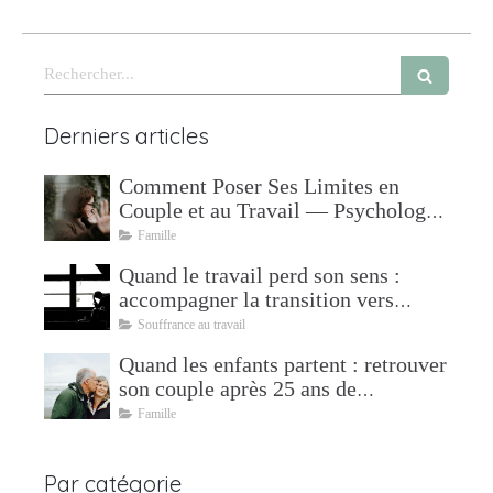
Rechercher
Derniers articles
Comment Poser Ses Limites en
Couple et au Travail — Psychologue
à Mudaison
Famille
Quand le travail perd son sens :
accompagner la transition vers
l'après
Souffrance au travail
Quand les enfants partent : retrouver
son couple après 25 ans de
parentalité
Famille
Par catégorie