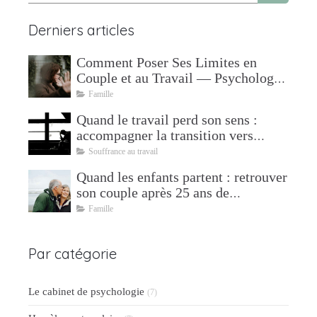
Derniers articles
Comment Poser Ses Limites en
Couple et au Travail — Psychologue
à Mudaison
Famille
Quand le travail perd son sens :
accompagner la transition vers
l'après
Souffrance au travail
Quand les enfants partent : retrouver
son couple après 25 ans de
parentalité
Famille
Par catégorie
Le cabinet de psychologie
(7)