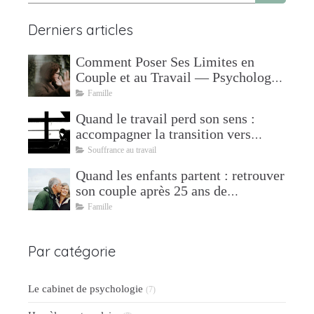
Derniers articles
Comment Poser Ses Limites en
Couple et au Travail — Psychologue
à Mudaison
Famille
Quand le travail perd son sens :
accompagner la transition vers
l'après
Souffrance au travail
Quand les enfants partent : retrouver
son couple après 25 ans de
parentalité
Famille
Par catégorie
Le cabinet de psychologie
(7)