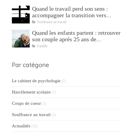
Quand le travail perd son sens :
accompagner la transition vers
l'après
Souffrance au travail
Quand les enfants partent : retrouver
son couple après 25 ans de
parentalité
Famille
Par catégorie
Le cabinet de psychologie
(7)
Harcèlement scolaire
(7)
Coups de coeur
(7)
Souffrance au travail
(3)
Actualités
(15)