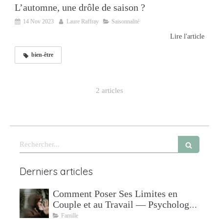
L’automne, une drôle de saison ?
14 Nov 2023
Laure Raffray
Saisonnalité
Lire l'article
bien-être
2 articles
Rechercher
Derniers articles
Comment Poser Ses Limites en
Couple et au Travail — Psychologue
à Mudaison
Famille