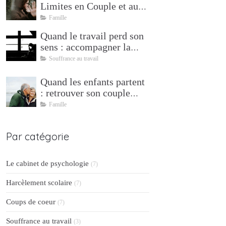
Limites en Couple et au
Travail — Psychologue à
Famille
Mudaison
Quand le travail perd son
sens : accompagner la
transition vers l'après
Souffrance au travail
Quand les enfants partent
: retrouver son couple
après 25 ans de parentalité
Famille
Par catégorie
Le cabinet de psychologie
(7)
Harcèlement scolaire
(7)
Coups de coeur
(7)
Souffrance au travail
(3)