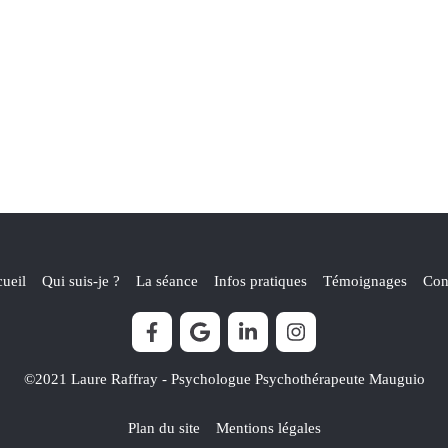
ueil
Qui suis-je ?
La séance
Infos pratiques
Témoignages
Con
©2021 Laure Raffray - Psychologue Psychothérapeute Mauguio
Plan du site
Mentions légales