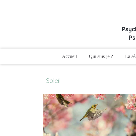
Psyc
Ps
Accueil
Qui suis-je ?
La sé
Soleil