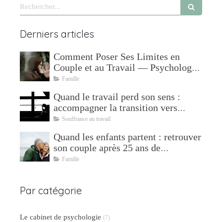
Rechercher
Derniers articles
Comment Poser Ses Limites en
Couple et au Travail — Psychologue
à Mudaison
Famille
Quand le travail perd son sens :
accompagner la transition vers
l'après
Souffrance au travail
Quand les enfants partent : retrouver
son couple après 25 ans de
parentalité
Famille
Par catégorie
Le cabinet de psychologie
(7)