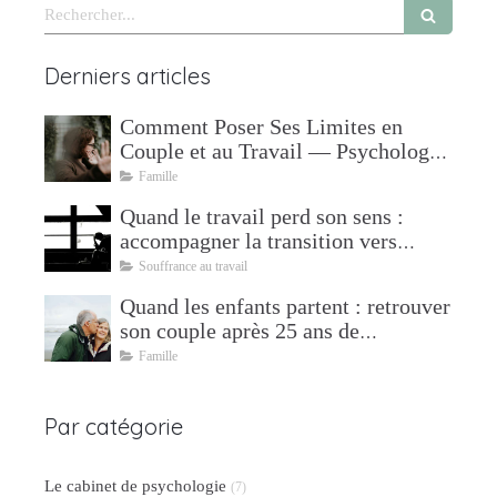
Rechercher
Derniers articles
Comment Poser Ses Limites en
Couple et au Travail — Psychologue
à Mudaison
Famille
Quand le travail perd son sens :
accompagner la transition vers
l'après
Souffrance au travail
Quand les enfants partent : retrouver
son couple après 25 ans de
parentalité
Famille
Par catégorie
Le cabinet de psychologie
(7)